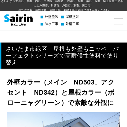
さいたま市大宮区、北区、西区、中央区、浦和区、見沼区、桜区、南区、緑区、埼玉県富士見市、
ふじみ野市、川越市、⼾⽥市、蕨市、川⼝市、
の外壁塗装、屋根塗装、屋根工事、外構⼯事は彩輪におまかせください
外壁塗装
屋根塗装
防水工事
外構工事
さいたま市緑区 屋根も外壁もニッペ パ
ーフェクトシリーズで高耐候性塗料で塗り
替え
外壁カラー（メイン ND503、アク
セント ND342）と屋根カラー（ボ
ローニャグリーン）で素敵な外観に