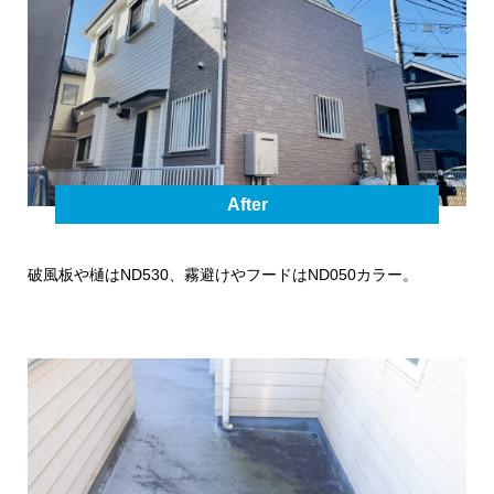
After
破風板や樋はND530、霧避けやフードはND050カラー。