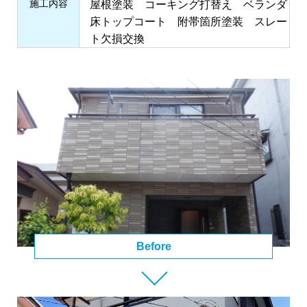
施⼯内容
屋根塗装 コーキング打替え ベランダ
床トップコート 附帯箇所塗装 スレー
ト欠損交換
Before