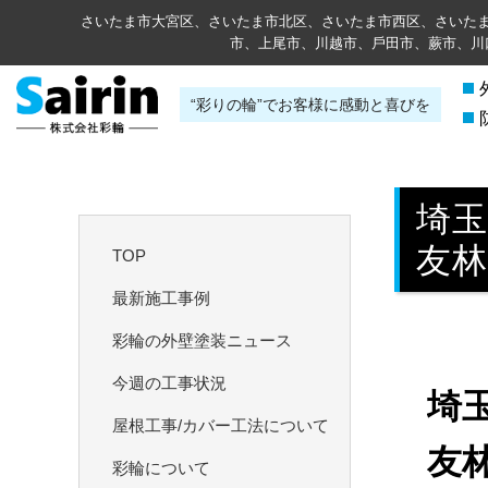
さいたま市大宮区、さいたま市北区、さいたま市西区、さいた
市、上尾市、川越市、⼾⽥市、蕨市、川
“彩りの輪”でお客様に感動と喜びを
埼
友林
TOP
最新施工事例
彩輪の外壁塗装ニュース
今週の工事状況
埼
屋根工事/カバー工法について
友
彩輪について