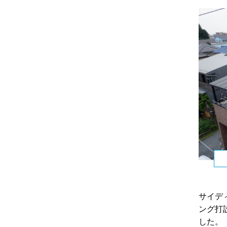
サイデ
ング打
した。