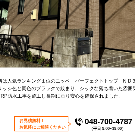
料は人気ランキング１位のニッペ パーフェクトトップ N D
サッシ色と同色のブラックで絞まり、シックな落ち着いた雰囲
FRP防水工事を施工し長期に亘り安心を確保されました。
048-700-4787
お⾒積無料！
お気軽にご相談ください
（平⽇ 9:00~19:00）