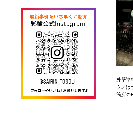
外壁塗
クスは
箇所の