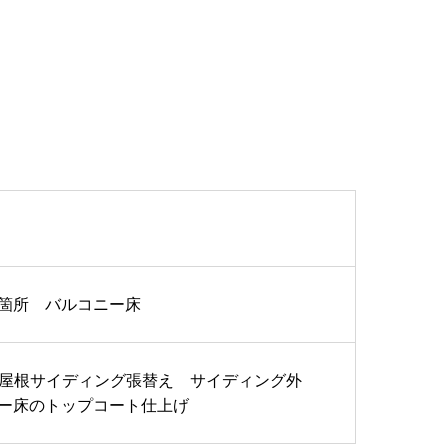
箇所 バルコニー床
陸屋根サイディング張替え サイディング外
ニー床のトップコート仕上げ