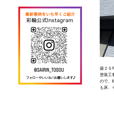
築２５
塗装工
ので、
も床、