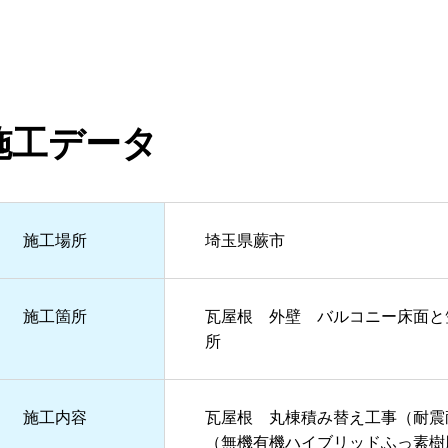
施工データ
施⼯場所
埼玉県蕨市
施⼯箇所
瓦屋根 外壁 バルコニー床面と
所
施⼯内容
瓦屋根 丸棟積み替え工事（耐震
（無機有機ハイブリッドふっ素樹