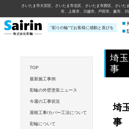
さいたま市大宮区、さいたま市北区、さいたま市西区、さいた
市、上尾市、川越市、⼾⽥市、蕨市、川
“彩りの輪”でお客様に感動と喜びを
埼
事
TOP
最新施工事例
彩輪の外壁塗装ニュース
今週の工事状況
埼
屋根工事/カバー工法について
事
彩輪について