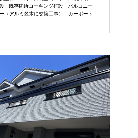
打設 既存箇所コーキング打設 バルコニー
ニー（アルミ笠木に交換工事） カーポート