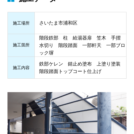
さいたま市浦和区
施⼯場所
階段鉄部 柱 給湯器扉 笠木 手摺
施⼯箇所
水切り 階段踏面 一部軒天 一部ブロ
ック塀
鉄部ケレン 錆止め塗布 上塗り塗装
施⼯内容
階段踏面トップコート仕上げ