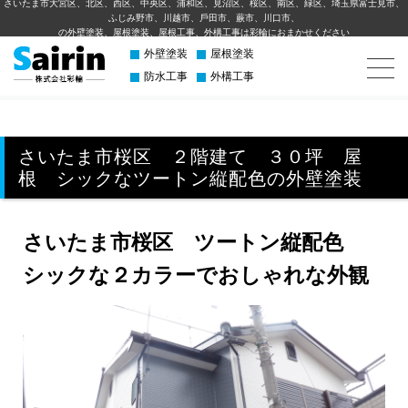
さいたま市大宮区、北区、西区、中央区、浦和区、見沼区、桜区、南区、緑区、埼玉県富士見市、
ふじみ野市、川越市、⼾⽥市、蕨市、川⼝市、
の外壁塗装、屋根塗装、屋根工事、外構⼯事は彩輪におまかせください
外壁塗装
屋根塗装
防水工事
外構工事
さいたま市桜区 ２階建て ３０坪 屋
根 シックなツートン縦配色の外壁塗装
さいたま市桜区 ツートン縦配色
シックな２カラーでおしゃれな外観