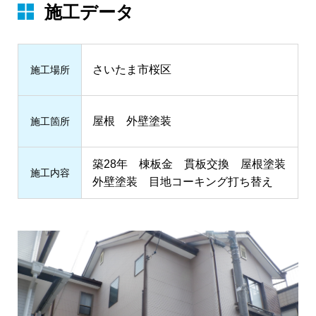
施工データ
さいたま市桜区
施⼯場所
屋根 外壁塗装
施⼯箇所
築28年 棟板金 貫板交換 屋根塗装
施⼯内容
外壁塗装 目地コーキング打ち替え