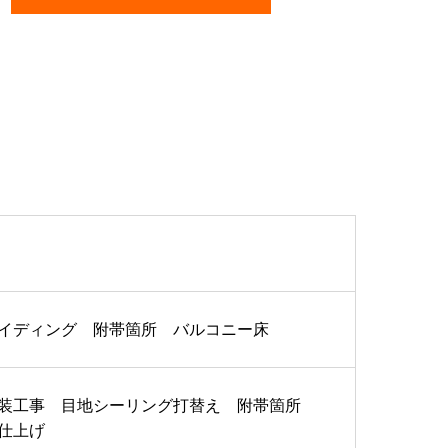
イディング 附帯箇所 バルコニー床
装工事 目地シーリング打替え 附帯箇所
ト仕上げ