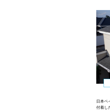
日本ペ
付着し