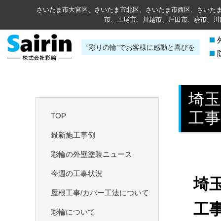
さいたま市大宮区、さいたま市北区、さいたま市西区、さいた
市、上尾市、川越市、⼾⽥市、蕨市、川
“彩りの輪”でお客様に感動と喜びを
埼
工
TOP
最新施工事例
彩輪の外壁塗装ニュース
今週の工事状況
埼
屋根工事/カバー工法について
工
彩輪について