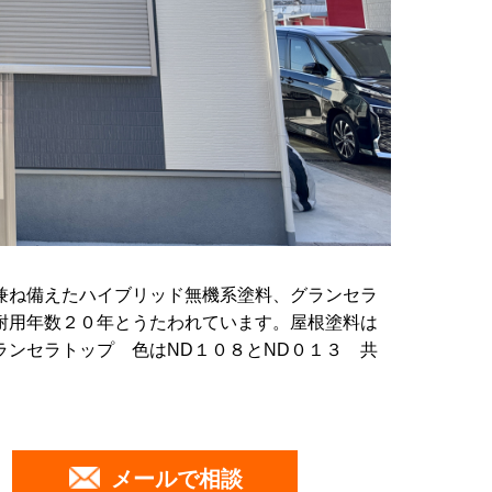
兼ね備えたハイブリッド無機系塗料、グランセラ
耐用年数２０年とうたわれています。屋根塗料は
ンセラトップ 色はND１０８とND０１３ 共
メールで相談