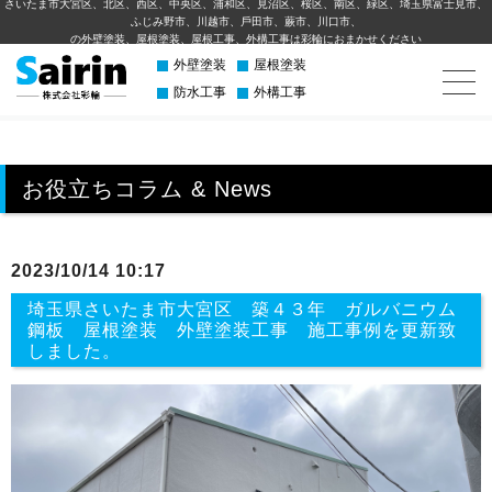
さいたま市大宮区、北区、西区、中央区、浦和区、見沼区、桜区、南区、緑区、埼玉県富士見市、
ふじみ野市、川越市、⼾⽥市、蕨市、川⼝市、
の外壁塗装、屋根塗装、屋根工事、外構⼯事は彩輪におまかせください
外壁塗装
屋根塗装
防水工事
外構工事
お役立ちコラム & News
2023/10/14 10:17
埼玉県さいたま市大宮区 築４３年 ガルバニウム
鋼板 屋根塗装 外壁塗装工事 施工事例を更新致
しました。