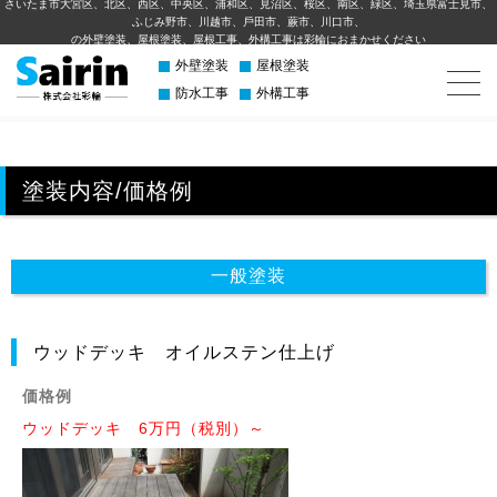
さいたま市大宮区、北区、西区、中央区、浦和区、見沼区、桜区、南区、緑区、埼玉県富士見市、
ふじみ野市、川越市、⼾⽥市、蕨市、川⼝市、
の外壁塗装、屋根塗装、屋根工事、外構⼯事は彩輪におまかせください
外壁塗装
屋根塗装
防水工事
外構工事
塗装内容/価格例
一般塗装
ウッドデッキ オイルステン仕上げ
価格例
ウッドデッキ 6万円（税別）～