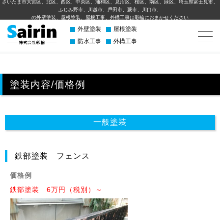
さいたま市大宮区、北区、西区、中央区、浦和区、見沼区、桜区、南区、緑区、埼玉県富士見市、
ふじみ野市、川越市、⼾⽥市、蕨市、川⼝市、
の外壁塗装、屋根塗装、屋根工事、外構⼯事は彩輪におまかせください
外壁塗装
屋根塗装
防水工事
外構工事
塗装内容/価格例
一般塗装
鉄部塗装 フェンス
価格例
鉄部塗装 6万円（税別）～