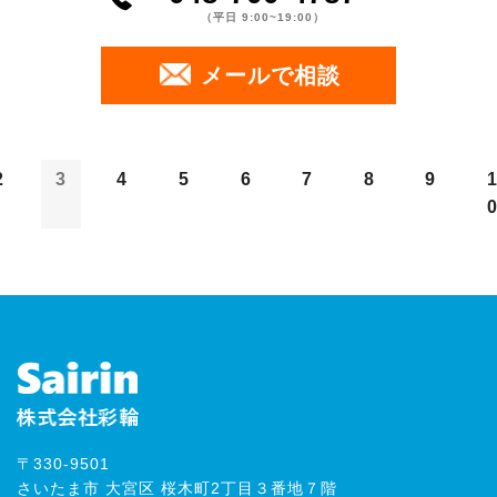
（平⽇ 9:00~19:00）
メールで相談
2
3
4
5
6
7
8
9
〒330-9501
さいたま市 大宮区 桜木町2丁目３番地７階