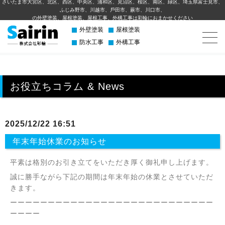
さいたま市大宮区、北区、西区、中央区、浦和区、見沼区、桜区、南区、緑区、埼玉県富士見市、
ふじみ野市、川越市、⼾⽥市、蕨市、川⼝市、
の外壁塗装、屋根塗装、屋根工事、外構⼯事は彩輪におまかせください
外壁塗装
屋根塗装
防水工事
外構工事
お役立ちコラム & News
2025/12/22 16:51
年末年始休業のお知らせ
平素は格別のお引き立てをいただき厚く御礼申し上げます。
誠に勝手ながら下記の期間は年末年始の休業とさせていただ
きます。
ーーーーーーーーーーーーーーーーーーーーーーーーーーー
ーーーー