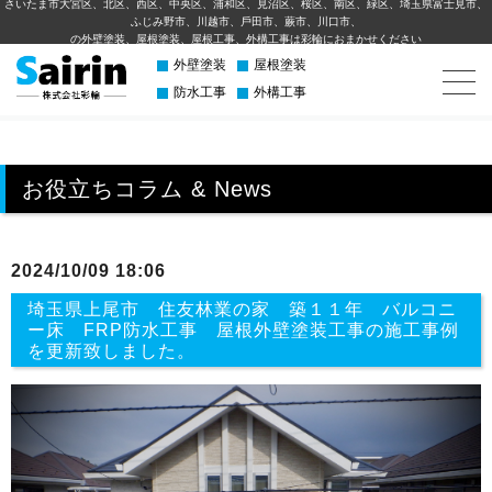
さいたま市大宮区、北区、西区、中央区、浦和区、見沼区、桜区、南区、緑区、埼玉県富士見市、
ふじみ野市、川越市、⼾⽥市、蕨市、川⼝市、
の外壁塗装、屋根塗装、屋根工事、外構⼯事は彩輪におまかせください
外壁塗装
屋根塗装
防水工事
外構工事
お役立ちコラム & News
2024/10/09 18:06
埼玉県上尾市 住友林業の家 築１１年 バルコニ
ー床 FRP防水工事 屋根外壁塗装工事の施工事例
を更新致しました。