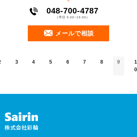
048-700-4787
（平⽇ 9:00~19:00）
メールで相談
2
3
4
5
6
7
8
9